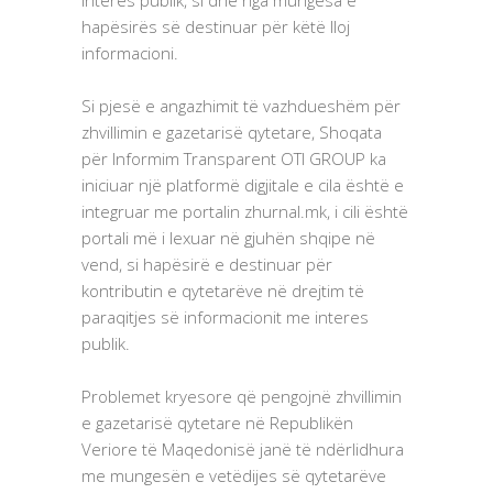
interes publik, si dhe nga mungesa e
hapësirës së destinuar për këtë lloj
informacioni.
Si pjesë e angazhimit të vazhdueshëm për
zhvillimin e gazetarisë qytetare, Shoqata
për Informim Transparent OTI GROUP ka
iniciuar një platformë digjitale e cila është e
integruar me portalin zhurnal.mk, i cili është
portali më i lexuar në gjuhën shqipe në
vend, si hapësirë ​​e destinuar për
kontributin e qytetarëve në drejtim të
paraqitjes së informacionit me interes
publik.
Problemet kryesore që pengojnë zhvillimin
e gazetarisë qytetare në Republikën
Veriore të Maqedonisë janë të ndërlidhura
me mungesën e vetëdijes së qytetarëve