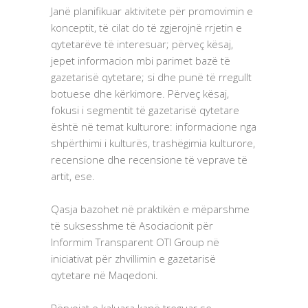
Janë planifikuar aktivitete për promovimin e
konceptit, të cilat do të zgjerojnë rrjetin e
qytetarëve të interesuar; përveç kësaj,
jepet informacion mbi parimet bazë të
gazetarisë qytetare; si dhe punë të rregullt
botuese dhe kërkimore. Përveç kësaj,
fokusi i segmentit të gazetarisë qytetare
është në temat kulturore: informacione nga
shpërthimi i kulturës, trashëgimia kulturore,
recensione dhe recensione të veprave të
artit, ese.
Qasja bazohet në praktikën e mëparshme
të suksesshme të Asociacionit për
Informim Transparent OTI Group në
iniciativat për zhvillimin e gazetarisë
qytetare në Maqedoni.