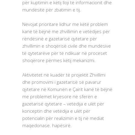
për kuptimin e këtij lloji të informacionit dhe
mundësitë për zbatimin e tij.
Nevojat prioritare lidhur me këtë problem
kanë të bëjnë me zhvillimin e vetëdijes për
rëndësinë e gazetarisë qytetare për
zhvillimin e shoqërisë civile dhe mundësive
të qytetarëve për të ndikuar në proceset
shoqërore përmes këtij mekanizmi.
Aktivitetet në kuadër të projektit Zhvillimi
dhe promovimi i gazetarisë së pavarur
qytetare në Komunën e Çairit kanë të bëjnë
me problemet kryesore në sferën e
gazetarisë qytetare – vetëdija e ulët për
konceptin dhe vetëdija e ulët për
potencialin për realizimin e tij në mediat
maqedonase. hapësirë.