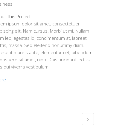
siness
ut This Project
rem ipsum dolor sit amet, consectetuer
piscing elit. Nam cursus. Morbi ut mi. Nullam
m leo, egestas id, condimentum at, laoreet
ttis, massa. Sed eleifend nonummy diam.
aesent mauris ante, elementum et, bibendum
 posuere sit amet, nibh. Duis tincidunt lectus
s dui viverra vestibulum.
are