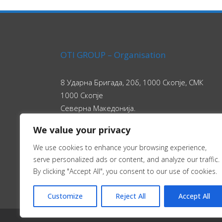
OTI GROUP – Organisation
8 Ударна Бригада, 20б, 1000 Скопје, СМК
1000 Скопје
Северна Македонија.
We value your privacy
• Phone: +389 2 3217 815
We use cookies to enhance your browsing experience,
• Email: info@oti-group.org
serve personalized ads or content, and analyze our traffic.
• © Copyright OTI Group
By clicking "Accept All", you consent to our use of cookies.
Customize
Reject All
Accept All