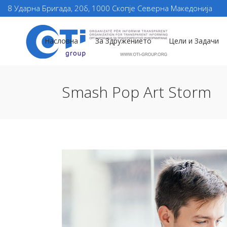
8 Ударна Бригада, 20б, 1000 Скопје Северна Македонија
Насловна
За Здружението
Цели и Задачи
Smash Pop Art Storm