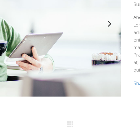
Bu
Abo
Lo
adi
eni
ma
Pr
at,
qui
Sh