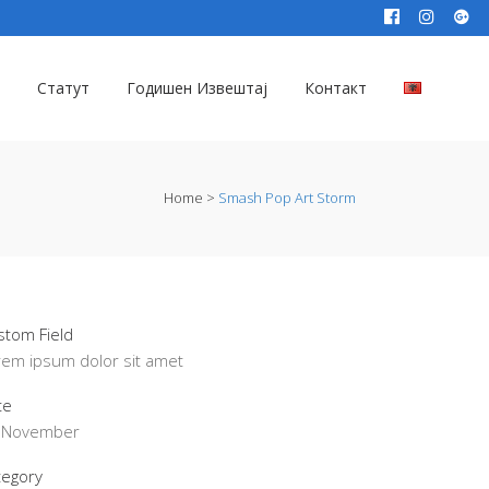
Статут
Годишен Извештај
Контакт
Home
>
Smash Pop Art Storm
stom Field
rem ipsum dolor sit amet
te
 November
tegory